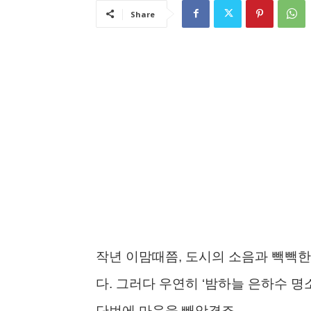
Share
작년 이맘때쯤, 도시의 소음과 빽빽한
다. 그러다 우연히 ‘밤하늘 은하수 
단번에 마음을 빼앗겼죠.