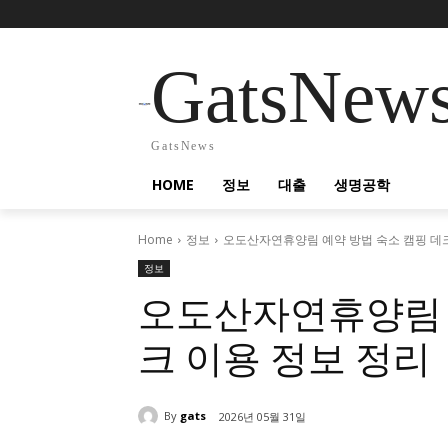
GatsNew
GatsNews
HOME
정보
대출
생명공학
Home
정보
오도산자연휴양림 예약 방법 숙소 캠핑 데크
정보
오도산자연휴양림 
크 이용 정보 정리
By
gats
2026년 05월 31일