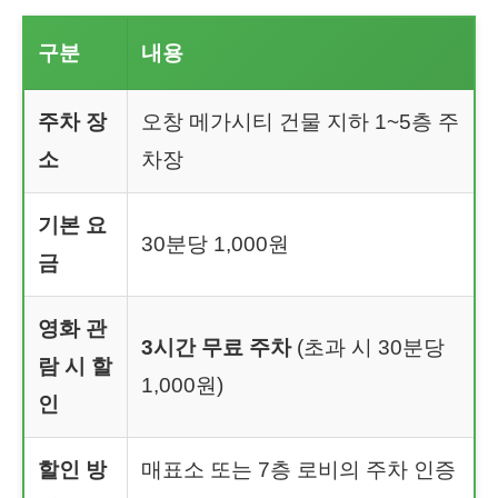
구분
내용
주차 장
오창 메가시티 건물 지하 1~5층 주
소
차장
기본 요
30분당 1,000원
금
영화 관
3시간 무료 주차
(초과 시 30분당
람 시 할
1,000원)
인
할인 방
매표소 또는 7층 로비의 주차 인증