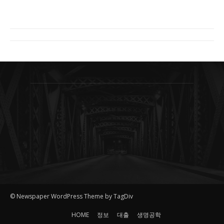
© Newspaper WordPress Theme by TagDiv
HOME
정보
대출
생명공학