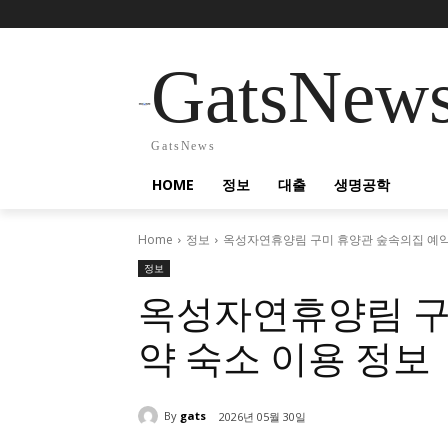
GatsNew
GatsNews
HOME
정보
대출
생명공학
Home
정보
옥성자연휴양림 구미 휴양관 숲속의집 예약
정보
옥성자연휴양림 구
약 숙소 이용 정보
By
gats
2026년 05월 30일