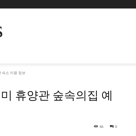
s
 숙소 이용 정보
미 휴양관 숲속의집 예
66
0