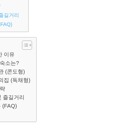
략
 즐길거리
FAQ)
한 이유
 숙소는?
 (콘도형)
의집 (독채형)
전략
및 즐길거리
(FAQ)