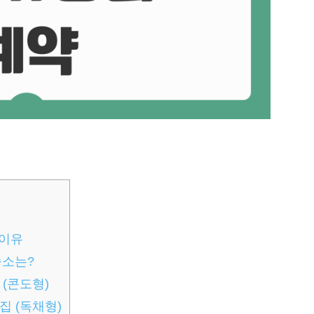
 이유
숙소는?
(콘도형)
집 (독채형)