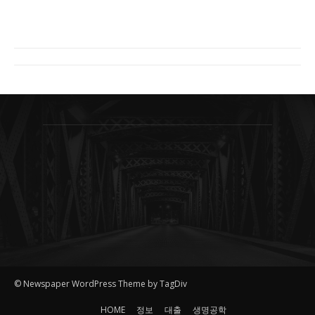
© Newspaper WordPress Theme by TagDiv
HOME
정보
대출
생명공학