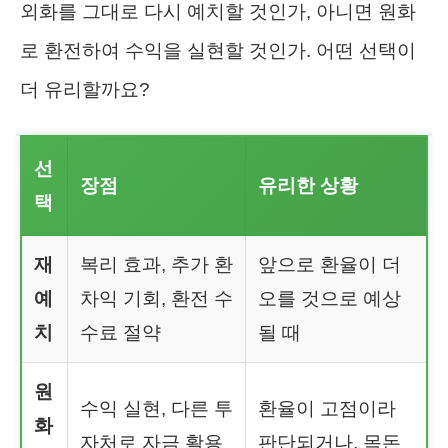
외화를 그대로 다시 예치할 것인가, 아니면 원화
로 환전하여 수익을 실현할 것인가. 어떤 선택이
더 유리할까요?
선
장점
유리한 상황
택
재
복리 효과, 추가 환
앞으로 환율이 더
예
차익 기회, 환전 수
오를 것으로 예상
치
수료 절약
될 때
원
수익 실현, 다른 투
환율이 고점이라
화
자처로 자금 활용
판단되거나, 목돈