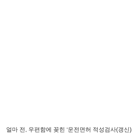
얼마 전, 우편함에 꽂힌 ‘운전면허 적성검사(갱신)