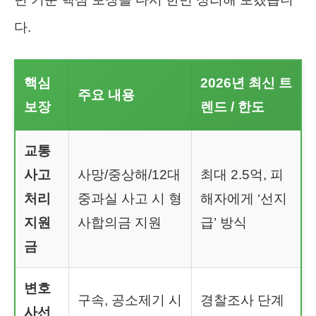
다.
핵심
2026년 최신 트
주요 내용
보장
렌드 / 한도
교통
사고
사망/중상해/12대
최대 2.5억, 피
처리
중과실 사고 시 형
해자에게 ‘선지
지원
사합의금 지원
급’ 방식
금
변호
구속, 공소제기 시
경찰조사 단계
사선