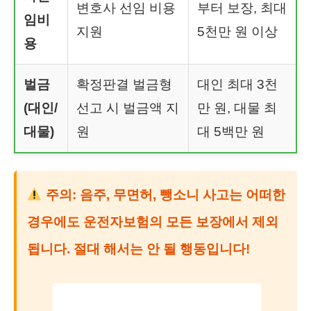
변호사 선임 비용
부터 보장, 최대
임비
지원
5천만 원 이상
용
벌금
확정판결 벌금형
대인 최대 3천
(대인/
선고 시 벌금액 지
만 원, 대물 최
대물)
원
대 5백만 원
주의:
음주, 무면허, 뺑소니 사고는 어떠한
경우에도
운전자보험
의 모든 보장에서 제외
됩니다. 절대 해서는 안 될 행동입니다!