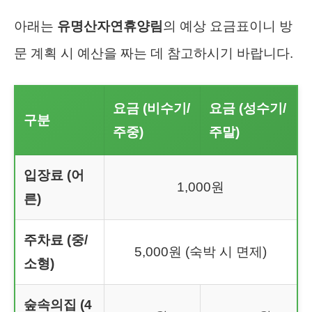
아래는
유명산자연휴양림
의 예상 요금표이니 방
문 계획 시 예산을 짜는 데 참고하시기 바랍니다.
요금 (비수기/
요금 (성수기/
구분
주중)
주말)
입장료 (어
1,000원
른)
주차료 (중/
5,000원 (숙박 시 면제)
소형)
숲속의집 (4