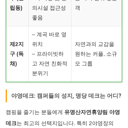
립동)
의시설 접근성
객
좋음
– 계곡 바로 옆
제2지
위치
자연과의 교감을
구 (독
– 프라이빗하
원하는 커플, 소규
채)
고 자연 친화적
모 그룹
분위기
야영데크: 캠퍼들의 성지, 명당 데크는 어디?
캠핑을 즐기는 분들에게
유명산자연휴양림 야영
데크
는 최고의 선택지입니다. 특히 2야영장의