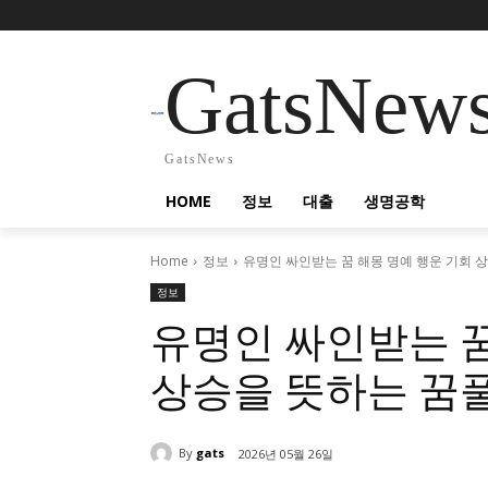
GatsNew
GatsNews
HOME
정보
대출
생명공학
Home
정보
유명인 싸인받는 꿈 해몽 명예 행운 기회 
정보
유명인 싸인받는 꿈
상승을 뜻하는 꿈
By
gats
2026년 05월 26일