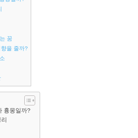
리
는 꿈
영향을 줄까?
요소
간
까 흉몽일까?
정리