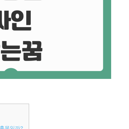
 흉몽일까?