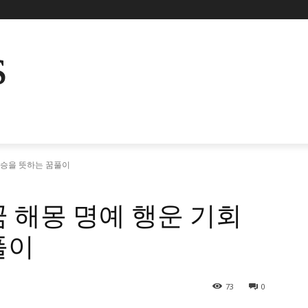
s
상승을 뜻하는 꿈풀이
 해몽 명예 행운 기회
풀이
73
0