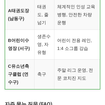
태권
체계적인 인성 교육
A태권도장
도, 줄
병행, 안전한 차량
(남동구)
넘기
운행
생존수
B어린이수
어린이 전용 레인,
영, 자
영장 (서구)
1:4 소그룹 강습
유형
C유소년축
주말 리그 운영, 전
구클럽 (연
축구
문 코치진 지도
수구)
자주 묻는 질문 (FAQ)