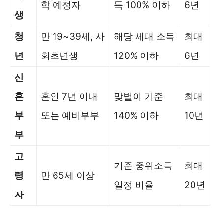
학 예정자
득 100% 이하
6년
생
청
만 19~39세, 사
해당 세대 소득
최대
년
회초년생
120% 이하
6년
신
혼
혼인 7년 이내
맞벌이 기준
최대
부
또는 예비부부
140% 이하
10년
부
고
기준 중위소득
최대
령
만 65세 이상
일정 비율
20년
자