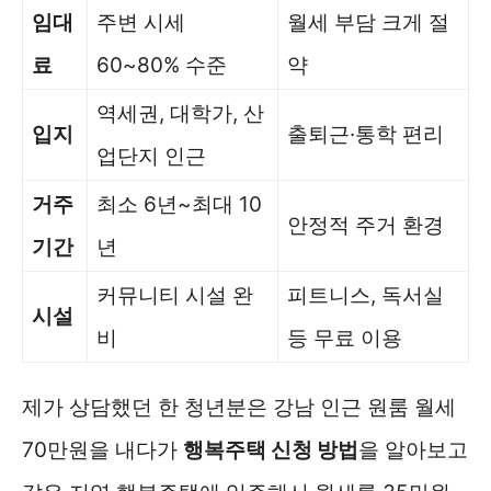
임대
주변 시세
월세 부담 크게 절
료
60~80% 수준
약
역세권, 대학가, 산
입지
출퇴근·통학 편리
업단지 인근
거주
최소 6년~최대 10
안정적 주거 환경
기간
년
커뮤니티 시설 완
피트니스, 독서실
시설
비
등 무료 이용
제가 상담했던 한 청년분은 강남 인근 원룸 월세
70만원을 내다가
행복주택 신청 방법
을 알아보고