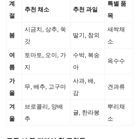
계
특별 품
추천 채소
추천 과일
절
목
시금치, 상추, 쑥
새싹채
봄
딸기, 참외
갓
소
여
토마토, 오이, 가
수박, 복숭
옥수수
름
지
아
가
사과, 배,
무, 배추, 고구마
견과류
을
감
겨
브로콜리, 양배
뿌리채
귤, 한라봉
울
추
소