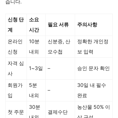
습니다.
신청 단
소요
필요 서류
주의사항
계
시간
온라인
10분
신분증, 산
정확한 개인정
신청
내외
모수첩
보 입력
자격 심
1~3일
–
승인 문자 확인
사
회원가
5분
30일 내 필수
–
입
내외
완료
30분
농산물 50% 이
첫 주문
결제수단
내외
상 구성