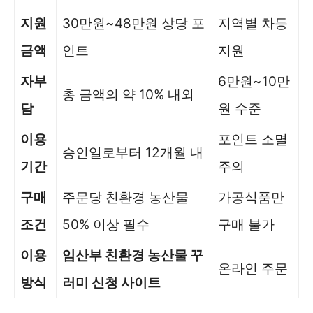
지원
30만원~48만원 상당 포
지역별 차등
금액
인트
지원
자부
6만원~10만
총 금액의 약 10% 내외
담
원 수준
이용
포인트 소멸
승인일로부터 12개월 내
기간
주의
구매
주문당 친환경 농산물
가공식품만
조건
50% 이상 필수
구매 불가
이용
임산부 친환경 농산물 꾸
온라인 주문
방식
러미 신청 사이트