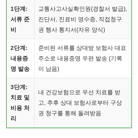
1단계:
교통사고사실확인원(경찰서 발급),
서류 준
진단서, 진료비 영수증, 직접청구
비
권 행사 통지서(자유 양식)
2단계:
준비된 서류를 상대방 보험사 대표
내용증
주소로 내용증명 우편 발송 (기록
명 발송
이 남음)
3단계:
내 건강보험으로 우선 치료를 받
치료 및
고, 추후 상대 보험사로부터 구상
비용 처
권 청구를 통해 돌려받음
리