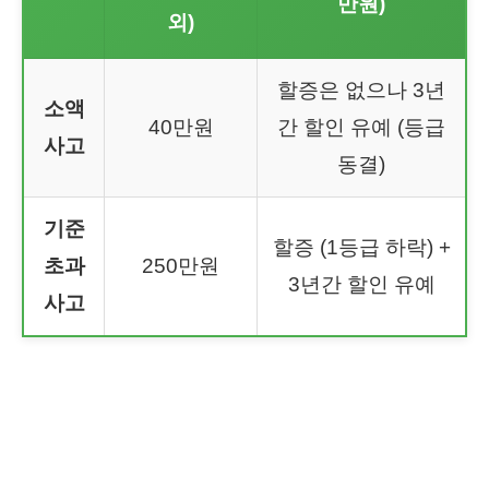
만원)
외)
할증은 없으나 3년
소액
40만원
간 할인 유예 (등급
사고
동결)
기준
할증 (1등급 하락) +
초과
250만원
3년간 할인 유예
사고