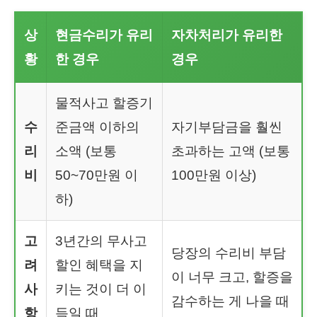
상
현금수리가 유리
자차처리가 유리한
황
한 경우
경우
물적사고 할증기
수
준금액 이하의
자기부담금을 훨씬
리
소액 (보통
초과하는 고액 (보통
비
50~70만원 이
100만원 이상)
하)
고
3년간의 무사고
당장의 수리비 부담
려
할인 혜택을 지
이 너무 크고, 할증을
사
키는 것이 더 이
감수하는 게 나을 때
항
득일 때