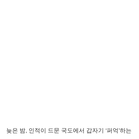
늦은 밤, 인적이 드문 국도에서 갑자기 ‘퍼억’하는