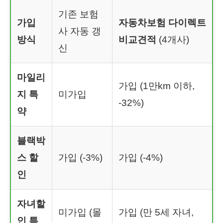
기존 보험
가입
자동차보험 다이렉트
사 자동 갱
방식
비교견적
(4개사)
신
마일리
가입 (1만km 이하,
지 특
미가입
-32%)
약
블랙박
스 할
가입 (-3%)
가입 (-4%)
인
자녀할
미가입 (몰
가입 (만 5세 자녀,
인 특