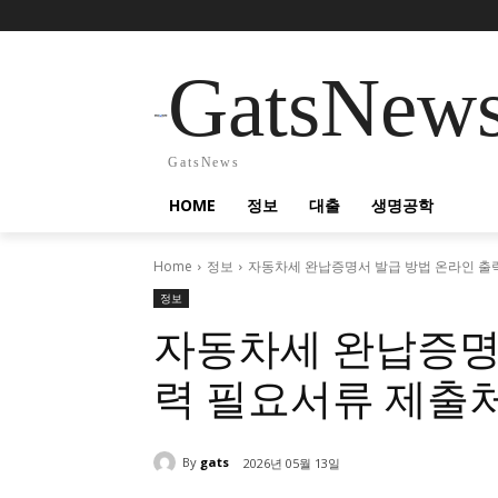
GatsNew
GatsNews
HOME
정보
대출
생명공학
Home
정보
자동차세 완납증명서 발급 방법 온라인 출
정보
자동차세 완납증명
력 필요서류 제출
By
gats
2026년 05월 13일