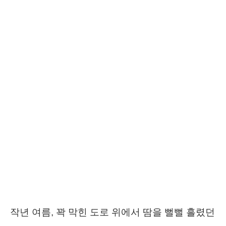
작년 여름, 꽉 막힌 도로 위에서 땀을 뻘뻘 흘렸던