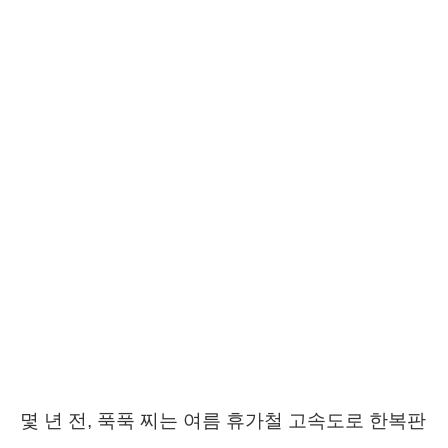
몇 년 전, 푹푹 찌는 여름 휴가철 고속도로 한복판