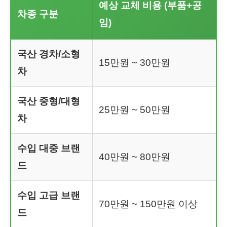
예상 교체 비용 (부품+공
차종 구분
임)
국산 경차/소형
15만원 ~ 30만원
차
국산 중형/대형
25만원 ~ 50만원
차
수입 대중 브랜
40만원 ~ 80만원
드
수입 고급 브랜
70만원 ~ 150만원 이상
드