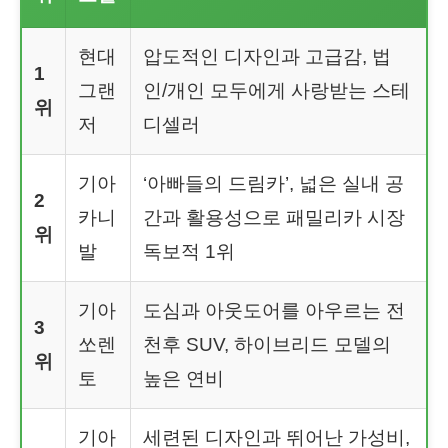
현대
압도적인 디자인과 고급감, 법
1
그랜
인/개인 모두에게 사랑받는 스테
위
저
디셀러
기아
‘아빠들의 드림카’, 넓은 실내 공
2
카니
간과 활용성으로 패밀리카 시장
위
발
독보적 1위
기아
도심과 아웃도어를 아우르는 전
3
쏘렌
천후 SUV, 하이브리드 모델의
위
토
높은 연비
기아
세련된 디자인과 뛰어난 가성비,