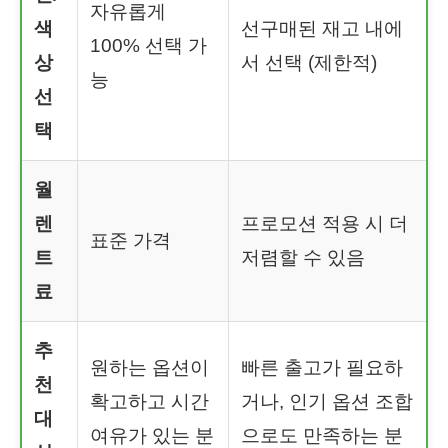
자유롭게
색
선구매된 재고 내에
100% 선택 가
상
서 선택 (제한적)
능
선
택
월
렌
프로모션 적용 시 더
표준 가격
트
저렴할 수 있음
료
추
원하는 옵션이
빠른 출고가 필요하
천
확고하고 시간
거나, 인기 옵션 조합
대
여유가 있는 분
으로도 만족하는 분