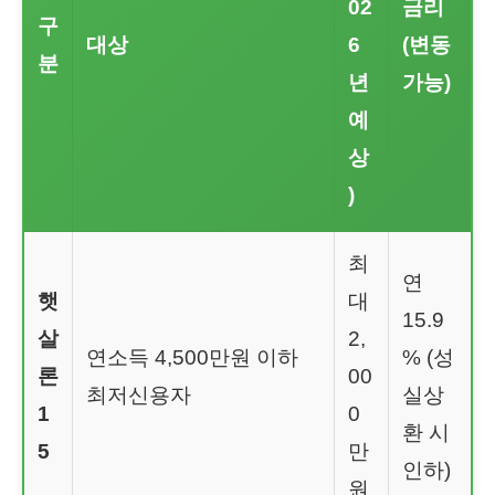
02
금리
구
대상
6
(변동
분
년
가능)
예
상
)
최
연
햇
대
15.9
살
2,
연소득 4,500만원 이하
% (성
론
00
최저신용자
실상
1
0
환 시
5
만
인하)
원