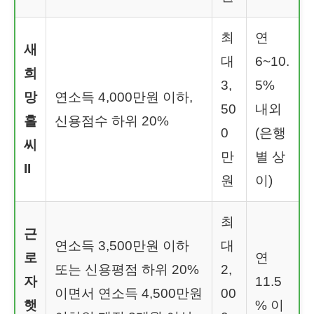
최
연
새
대
6~10.
희
3,
5%
망
연소득 4,000만원 이하,
50
내외
홀
신용점수 하위 20%
0
(은행
씨
만
별 상
II
원
이)
최
근
연소득 3,500만원 이하
대
로
연
또는 신용평점 하위 20%
2,
자
11.5
이면서 연소득 4,500만원
00
햇
% 이