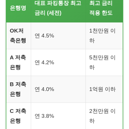
대표 파킹통장 최고
최고 금리
은행명
금리 (세전)
적용 한도
OK저
1천만원 이
연 4.5%
축은행
하
A 저축
5천만원 이
연 4.2%
은행
하
B 저축
연 4.0%
1억원 이하
은행
C 저축
2천만원 이
연 3.8%
은행
하