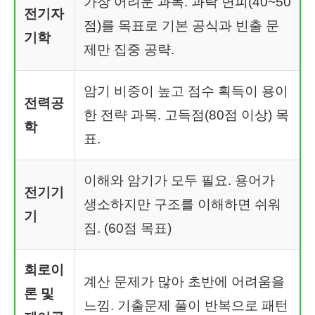
가장 어려운 과목. 과락 면피(40~50
전기자
점)를 목표로 기본 공식과 빈출 문
기학
제만 집중 공략.
암기 비중이 높고 점수 획득이 용이
전력공
한 전략 과목. 고득점(80점 이상) 목
학
표.
이해와 암기가 모두 필요. 용어가
전기기
생소하지만 구조를 이해하면 쉬워
기
짐. (60점 목표)
회로이
계산 문제가 많아 초반에 어려움을
론 및
느낌. 기출문제 풀이 반복으로 패턴