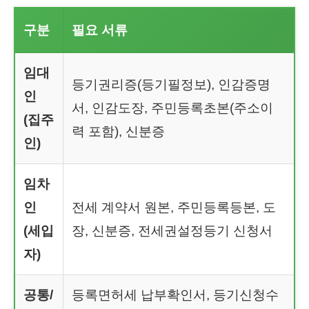
구분
필요 서류
임대
등기권리증(등기필정보), 인감증명
인
서, 인감도장, 주민등록초본(주소이
(집주
력 포함), 신분증
인)
임차
인
전세 계약서 원본, 주민등록등본, 도
(세입
장, 신분증, 전세권설정등기 신청서
자)
공통/
등록면허세 납부확인서, 등기신청수