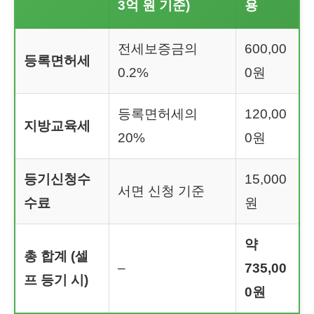
3억 원 기준)
용
전세보증금의
600,00
등록면허세
0.2%
0원
등록면허세의
120,00
지방교육세
20%
0원
등기신청수
15,000
서면 신청 기준
수료
원
약
총 합계 (셀
–
735,00
프 등기 시)
0원