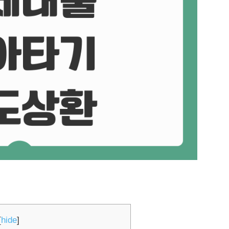
[
hide
]