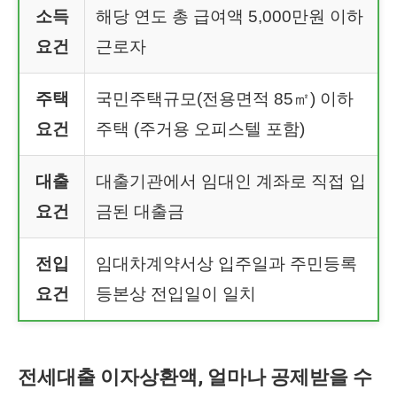
소득
해당 연도 총 급여액 5,000만원 이하
요건
근로자
주택
국민주택규모(전용면적 85㎡) 이하
요건
주택 (주거용 오피스텔 포함)
대출
대출기관에서 임대인 계좌로 직접 입
요건
금된 대출금
전입
임대차계약서상 입주일과 주민등록
요건
등본상 전입일이 일치
전세대출 이자상환액, 얼마나 공제받을 수