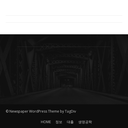
© Newspaper WordPress Theme by TagDiv
HOME
정보
대출
생명공학