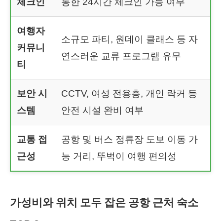
체크인
통한 24시간 체크인 가능 여부
여행자
소규모 파티, 원데이 클래스 등 자
커뮤니
연스러운 교류 프로그램 유무
티
보안 시
CCTV, 여성 전용층, 개인 락커 등
스템
안전 시설 완비 여부
교통 접
공항 및 버스 정류장 도보 이동 가
근성
능 거리, 뚜벅이 여행 편의성
가성비와 위치 모두 잡은 공항 근처 숙소