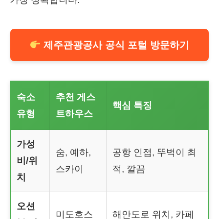
제주관광공사 공식 포털 방문하기
숙소
추천 게스
핵심 특징
유형
트하우스
가성
숨, 예하,
공항 인접, 뚜벅이 최
비/위
스카이
적, 깔끔
치
오션
미도호스
해안도로 위치, 카페