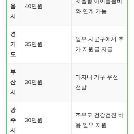
서울형 아이돌봄비
울
40만원
와 연계 가능
시
경
일부 시군구에서 추
기
35만원
가 지원금 지급
도
부
다자녀 가구 우선
산
30만원
선발
시
광
조부모 건강검진 비
주
30만원
용 일부 지원
시