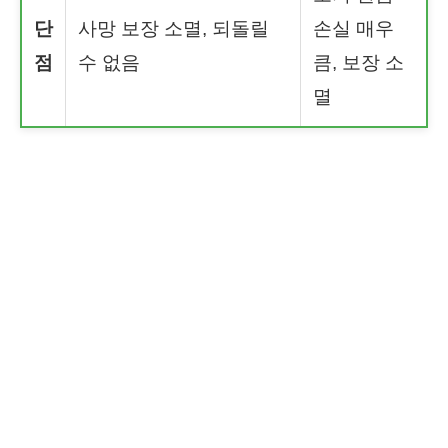
단
사망 보장 소멸, 되돌릴
손실 매우
점
수 없음
큼, 보장 소
멸