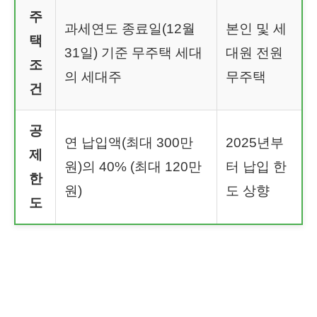
주
과세연도 종료일(12월
본인 및 세
택
31일) 기준 무주택 세대
대원 전원
조
의 세대주
무주택
건
공
연 납입액(최대 300만
2025년부
제
원)의 40% (최대 120만
터 납입 한
한
원)
도 상향
도