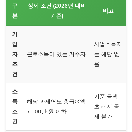
구
상세 조건 (2026년 대비
비고
분
기준)
가
입
사업소득자
자
근로소득이 있는 거주자
는 해당 없
조
음
건
소
기준 금액
득
해당 과세연도 총급여액
초과 시 공
조
7,000만 원 이하
제 불가
건