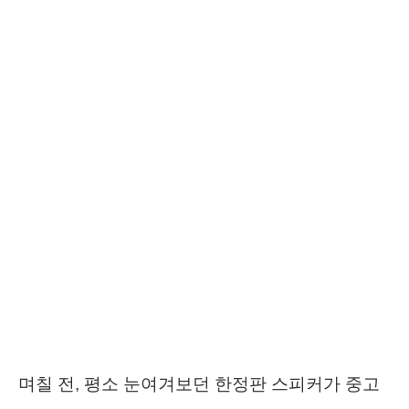
며칠 전, 평소 눈여겨보던 한정판 스피커가 중고