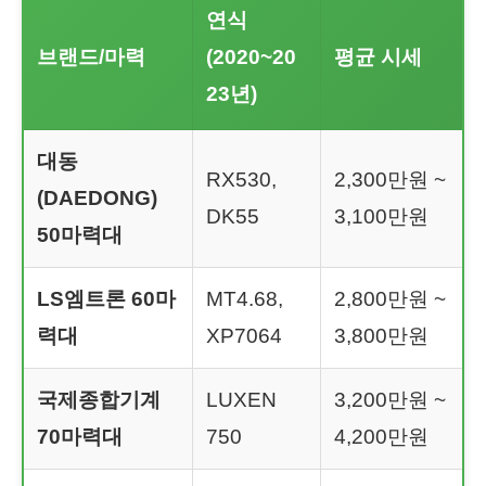
연식
브랜드/마력
(2020~20
평균 시세
23년)
대동
RX530,
2,300만원 ~
(DAEDONG)
DK55
3,100만원
50마력대
LS엠트론 60마
MT4.68,
2,800만원 ~
력대
XP7064
3,800만원
국제종합기계
LUXEN
3,200만원 ~
70마력대
750
4,200만원