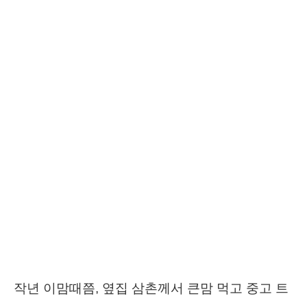
작년 이맘때쯤, 옆집 삼촌께서 큰맘 먹고 중고 트