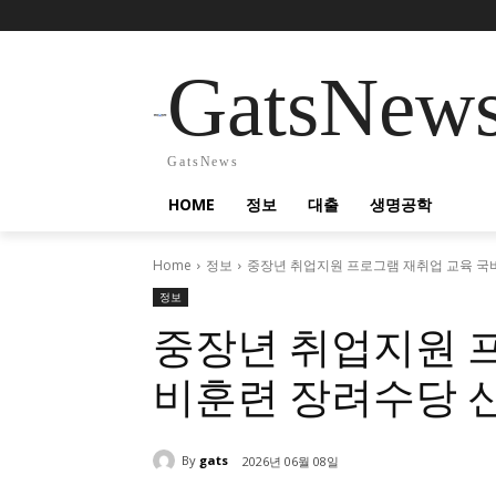
GatsNew
GatsNews
HOME
정보
대출
생명공학
Home
정보
중장년 취업지원 프로그램 재취업 교육 국
정보
중장년 취업지원 
비훈련 장려수당 
By
gats
2026년 06월 08일