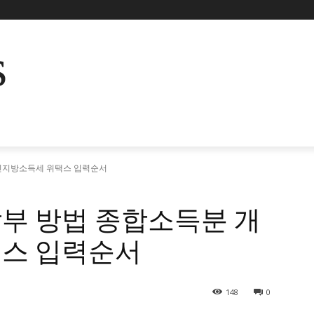
s
인지방소득세 위택스 입력순서
부 방법 종합소득분 개
스 입력순서
148
0