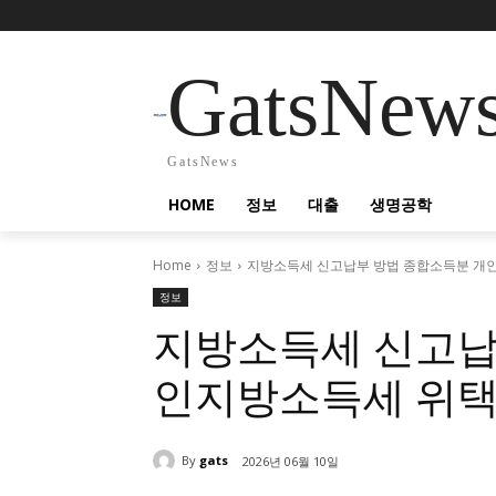
GatsNew
GatsNews
HOME
정보
대출
생명공학
Home
정보
지방소득세 신고납부 방법 종합소득분 개
정보
지방소득세 신고납
인지방소득세 위택
By
gats
2026년 06월 10일