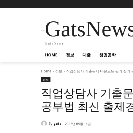
GatsNew
GatsNews
HOME
정보
대출
생명공학
Home
정보
직업상담사 기출문제 다운로드 필기 실기 
정보
직업상담사 기출문
공부법 최신 출제
By
gats
2026년 05월 14일