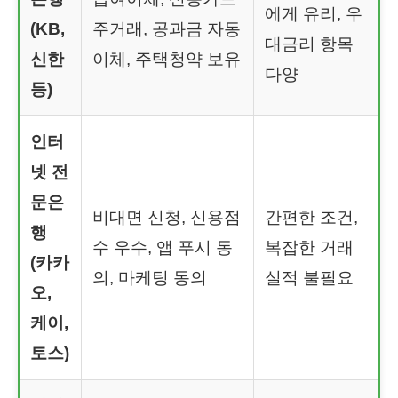
에게 유리, 우
(KB,
주거래, 공과금 자동
대금리 항목
신한
이체, 주택청약 보유
다양
등)
인터
넷 전
문은
비대면 신청, 신용점
간편한 조건,
행
수 우수, 앱 푸시 동
복잡한 거래
(카카
의, 마케팅 동의
실적 불필요
오,
케이,
토스)