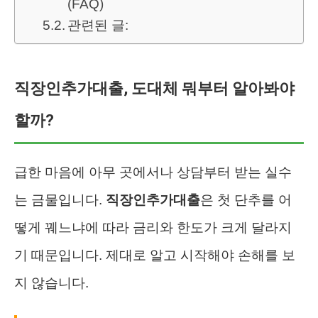
(FAQ)
관련된 글:
직장인추가대출, 도대체 뭐부터 알아봐야
할까?
급한 마음에 아무 곳에서나 상담부터 받는 실수
는 금물입니다.
직장인추가대출
은 첫 단추를 어
떻게 꿰느냐에 따라 금리와 한도가 크게 달라지
기 때문입니다. 제대로 알고 시작해야 손해를 보
지 않습니다.