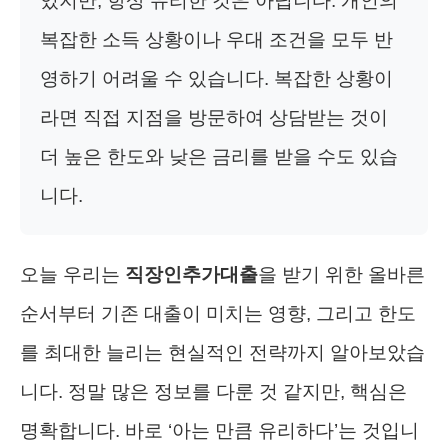
있지만, 항상 유리한 것은 아닙니다. 개인의
복잡한 소득 상황이나 우대 조건을 모두 반
영하기 어려울 수 있습니다. 복잡한 상황이
라면 직접 지점을 방문하여 상담받는 것이
더 높은 한도와 낮은 금리를 받을 수도 있습
니다.
오늘 우리는
직장인추가대출
을 받기 위한 올바른
순서부터 기존 대출이 미치는 영향, 그리고 한도
를 최대한 늘리는 현실적인 전략까지 알아보았습
니다. 정말 많은 정보를 다룬 것 같지만, 핵심은
명확합니다. 바로 ‘아는 만큼 유리하다’는 것입니