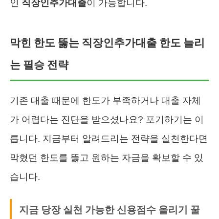
인
직장인추가대출
이 가능합니다.
막힌 한도 뚫는 직장인추가대출 한도 늘리
는 필승 전략
기존 대출 때문에 한도가 부족하거나 대출 자체
가 어렵다는 진단을 받으셨나요? 포기하기는 이
릅니다. 지금부터 알려드리는 전략을 실천한다면
막혔던 한도를 뚫고 원하는 자금을 확보할 수 있
습니다.
지금 당장 실천 가능한 신용점수 올리기 꿀