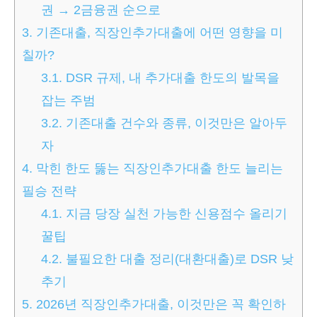
권 → 2금융권 순으로
3.
기존대출, 직장인추가대출에 어떤 영향을 미
칠까?
3.1.
DSR 규제, 내 추가대출 한도의 발목을
잡는 주범
3.2.
기존대출 건수와 종류, 이것만은 알아두
자
4.
막힌 한도 뚫는 직장인추가대출 한도 늘리는
필승 전략
4.1.
지금 당장 실천 가능한 신용점수 올리기
꿀팁
4.2.
불필요한 대출 정리(대환대출)로 DSR 낮
추기
5.
2026년 직장인추가대출, 이것만은 꼭 확인하