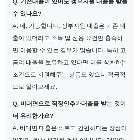
Q. 기존대출이 있어도 정부지원 대출을 받을
수 있나요?
A. 네, 가능합니다. 정부지원 대출은 기존 대
출이 있더라도 소득 및 신용 요건만 충족하
면 이용할 수 있는 경우가 많습니다. 특히 고
금리 대출을 보유하고 있다면 이를 상환하는
조건으로 지원해주는 상품도 있으니 적극적
으로 알아보세요.
Q. 비대면으로 직장인추가대출을 받는 것이
더 유리한가요?
A. 비대면 대출은 빠르고 간편하다는 장점이