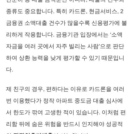
종류도 중요합니다. 특히 카드론, 현금서비스, 2
금융권 소액대출 건수가 많을수록 신용평가에 불
리하게 작용합니다. 금융기관 입장에서는 ‘소액
자금을 여러 곳에서 자주 빌리는 사람’으로 판단
하여 상환 능력을 낮게 평가할 수 있기 때문입니
다.
제 친구의 경우, 편하다는 이유로 카드론을 여러
번 이용했다가 정작 아파트 중도금 대출 심사에
서 한도가 깎여 고생한 적이 있습니다. 이처럼 편
리함 뒤에 숨은 위험을 반드시 인지해야 성공적