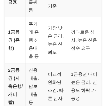
금융
홀씨
기준
등
주거
가장 낮
1금융
래 은
까다로운 심
은 금리,
권 (은
행 신
사, 높은 신용
높은 신
행)
용대
점수 요구
뢰도
출 등
2금융
신용
비교적
1금융권 대비
권 (저
대출,
완화된
높은 금리, 신
축은행/
담보
조건, 빠
용도 하락 가
캐피
대출
른 심사
능성
탈)
등