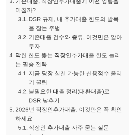
기존대출, 직장인추가대출에 어떤 영향을
미칠까?
DSR 규제, 내 추가대출 한도의 발목
을 잡는 주범
기존대출 건수와 종류, 이것만은 알아
두자
막힌 한도 뚫는 직장인추가대출 한도 늘리
는 필승 전략
지금 당장 실천 가능한 신용점수 올리
기 꿀팁
불필요한 대출 정리(대환대출)로
DSR 낮추기
2026년 직장인추가대출, 이것만은 꼭 확인
하세요
직장인 추가대출 자주 묻는 질문