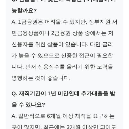
능할까요?
A. 1금융권은 어려울 수 있지만, 정부지원 서
민금융상품이나 2금융권 상품 중에서는 저
신용자를 위한 상품이 있습니다. 다만 금리
가 높을 수 있으므로 신중한 접근이 필요합
니다. 먼저 신용점수를 올리기 위한 노력을
병행하는 것이 좋습니다.
Q. 재직기간이 1년 미만인데 추가대출을 받
을 수 있나요?
A. 일반적으로 6개월 이상 재직을 요구하는
곳이 많지만, 최근에는 3개월 이상만 되어도