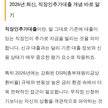
2026년 최신, 직장인추가대출 개념 바로 알
기
직장인추가대출
이란, 말 그대로 기존에 대출이
있는 직장인이 추가로 자금을 빌리는 것을 의미
합니다. 신규 대출과는 달리 기존 대출 정보와 신
용 상태가 매우 중요한 평가 요소로 작용하죠.
특히 2026년에는 강화된 DSR(총부채원리금상
환비율) 규제와 변동성 높은 금리 환경 속에서 더
욱 전략적인 접근이 필요합니다. 무작정 신청하
기보다는 자신의 상황을 객관적으로 파악하는 것