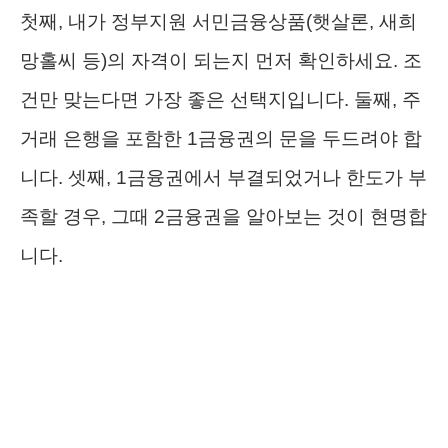
첫째, 내가 정부지원 서민금융상품(햇살론, 새희
망홀씨 등)의 자격이 되는지 먼저 확인하세요. 조
건만 맞는다면 가장 좋은 선택지입니다. 둘째, 주
거래 은행을 포함한 1금융권의 문을 두드려야 합
니다. 셋째, 1금융권에서 부결되었거나 한도가 부
족할 경우, 그때 2금융권을 알아보는 것이 현명합
니다.