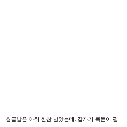
월급날은 아직 한참 남았는데, 갑자기 목돈이 필