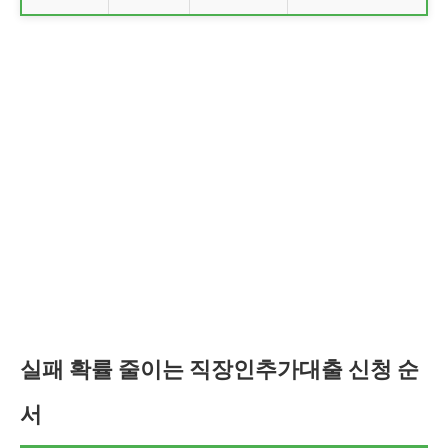
실패 확률 줄이는 직장인추가대출 신청 순
서