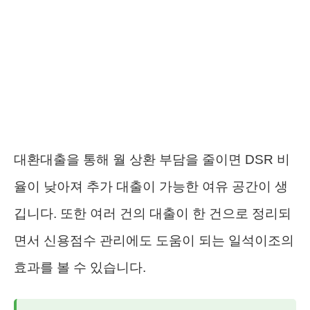
대환대출을 통해 월 상환 부담을 줄이면 DSR 비
율이 낮아져 추가 대출이 가능한 여유 공간이 생
깁니다. 또한 여러 건의 대출이 한 건으로 정리되
면서 신용점수 관리에도 도움이 되는 일석이조의
효과를 볼 수 있습니다.