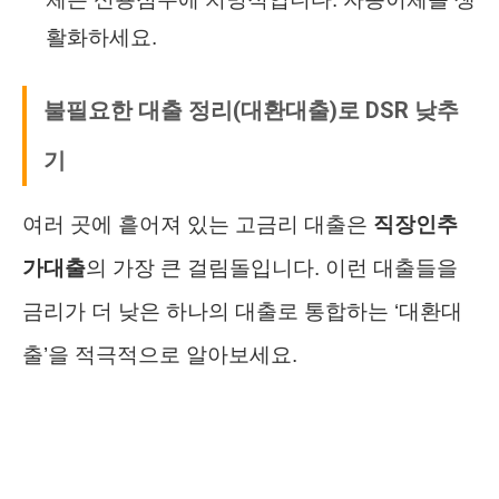
활화하세요.
불필요한 대출 정리(대환대출)로 DSR 낮추
기
여러 곳에 흩어져 있는 고금리 대출은
직장인추
가대출
의 가장 큰 걸림돌입니다. 이런 대출들을
금리가 더 낮은 하나의 대출로 통합하는 ‘대환대
출’을 적극적으로 알아보세요.