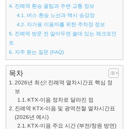
4.
진례역 환승 꿀팁과 주변 교통 정보
4.1.
버스 환승 노선과 택시 승강장
4.2.
자가용 이용자를 위한 주차장 정보
5.
진례역 방문 전 알아두면 쓸데 있는 체크포인
트
6.
자주 묻는 질문 (FAQ)
목차
2026년 최신! 진례역 열차시간표 핵심 정
보
KTX-이음 정차로 달라진 점
진례역 KTX-이음 및 광역전철 열차시간표
(2026년 예시)
KTX-이음 주요 시간 (부전/창원 방면)