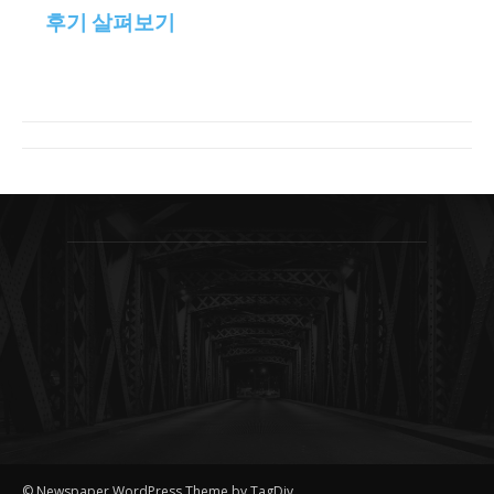
후기 살펴보기
© Newspaper WordPress Theme by TagDiv