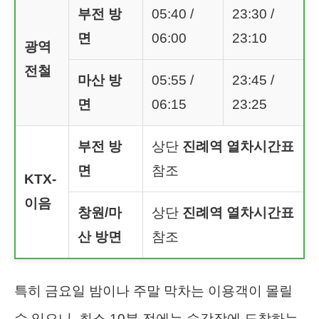
부전 방
05:40 /
23:30 /
면
06:00
23:10
광역
전철
마산 방
05:55 /
23:45 /
면
06:15
23:25
부전 방
상단
진례역 열차시간표
면
참조
KTX-
이음
창원/마
상단
진례역 열차시간표
산 방면
참조
특히 금요일 밤이나 주말 막차는 이용객이 몰릴
수 있으니, 최소 10분 전에는 승강장에 도착하는