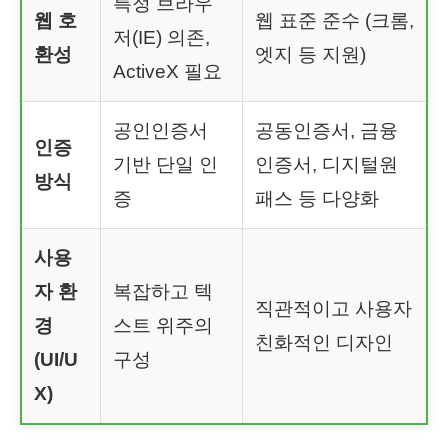
특정 브라우
웹 호
웹 표준 준수 (크롬,
저(IE) 의존,
환성
엣지 등 지원)
ActiveX 필요
공인인증서
공동인증서, 금융
인증
기반 단일 인
인증서, 디지털원
방식
증
패스 등 다양화
사용
자 환
복잡하고 텍
직관적이고 사용자
경
스트 위주의
친화적인 디자인
(UI/U
구성
X)