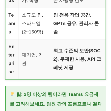
us
가, 학생
은 사용량 한도
Te
소규모 팀,
팀 전용 작업 공간,
am
스타트업
GPTs 공유, 관리자 콘
s
(2~150명)
솔
En
최고 수준의 보안(SOC
ter
대기업, 기
2), 무제한 사용, API 크
pri
관
레딧 제공
se
팁: 2명 이상의 팀이라면 Teams 요금제
를 고려해보세요. 팀원 간의 프롬프트나 결과