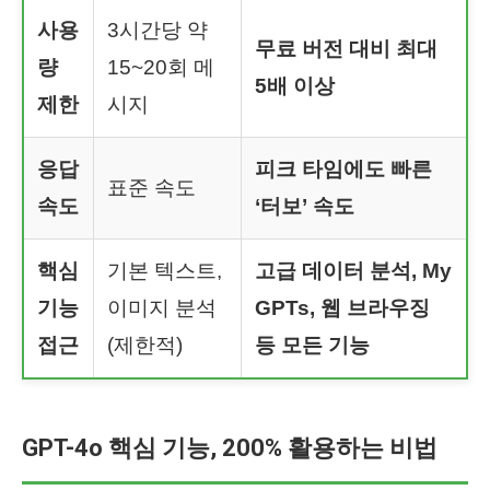
사용
3시간당 약
무료 버전 대비 최대
량
15~20회 메
5배 이상
제한
시지
응답
피크 타임에도 빠른
표준 속도
속도
‘터보’ 속도
핵심
기본 텍스트,
고급 데이터 분석, My
기능
이미지 분석
GPTs, 웹 브라우징
접근
(제한적)
등 모든 기능
GPT-4o 핵심 기능, 200% 활용하는 비법