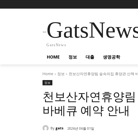
GatsNew
GatsNews
HOME
정보
대출
생명공학
Home
정보
천보산자연휴양림 숲속의집 휴양관 산책 바
정보
천보산자연휴양림 
바베큐 예약 안내
By
gats
2026년 06월 01일