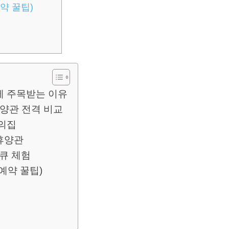
예약 꿀팁)
게 주목받는 이유
휴양관 전격 비교
속의집
휴양관
베큐 체험
(예약 꿀팁)