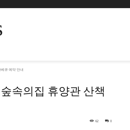
s
베큐 예약 안내
숲속의집 휴양관 산책
62
0