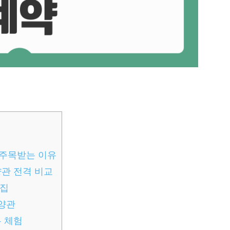
 주목받는 이유
양관 전격 비교
의집
양관
큐 체험