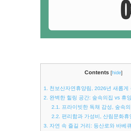
Contents
[
hide
]
1.
천보산자연휴양림, 2026년 새롭게
2.
완벽한 힐링 공간: 숲속의집 vs 휴
2.1.
프라이빗한 독채 감성, 숲속
2.2.
편리함과 가성비, 산림문화휴
3.
자연 속 즐길 거리: 등산로와 바베