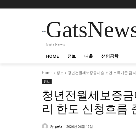
GatsNew
GatsNews
HOME
정보
대출
생명공학
Home
정보
청년전월세보증금대출 조건 소득기준 금리
정보
청년전월세보증금대
리 한도 신청흐름
By
gats
2026년 06월 19일