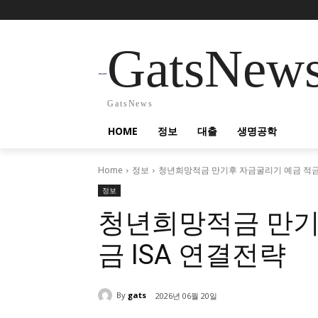
GatsNew
GatsNews
HOME
정보
대출
생명공학
Home
정보
청년희망적금 만기후 자금굴리기 예금 적금 
정보
청년희망적금 만기
금 ISA 연결전략
By
gats
2026년 06월 20일