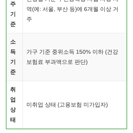
주
역(예: 서울, 부산 등)에 6개월 이상 거
기
주
준
소
득
가구 기준 중위소득 150% 이하 (건강
기
보험료 부과액으로 판단)
준
취
업
미취업 상태 (고용보험 미가입자)
상
태