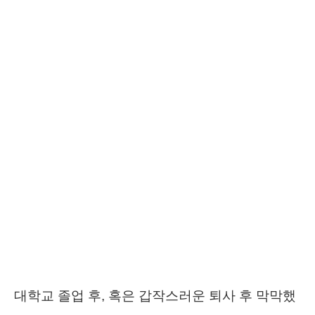
대학교 졸업 후, 혹은 갑작스러운 퇴사 후 막막했