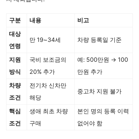
구분
내용
비고
대상
만 19~34세
차량 등록일 기준
연령
지원
국비 보조금의
예: 500만원 → 100
방식
20% 추가
만원 추가
차량
전기차 신차만
중고차 지원 불가
조건
해당
핵심
생애 최초 차량
본인 명의 등록 이력
조건
구매
없어야 함