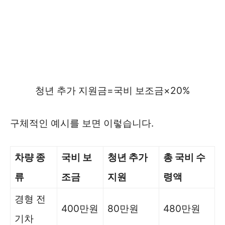
청년
추가
지원금
=
국비
보조금
×
20%
구체적인 예시를 보면 이렇습니다.
차량 종
국비 보
청년 추가
총 국비 수
류
조금
지원
령액
경형 전
400만원
80만원
480만원
기차