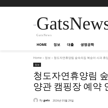
GatsNew
GatsNews
HOME
정보
대출
생명공학
Home
정보
청도자연휴양림 숲속의집 복숭아 사과 휴양
정보
청도자연휴양림 숲
양관 캠핑장 예약 
By
gats
2026년 05월 29일