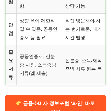
점
함.
상담 가능.
상향 폭이 제한적
직접 방문해야 하
단
일 수 있음. 공동인
는 번거로움. 대기
점
증서 등 필요.
시간 발생.
필
공동인증서, 신분
요
신분증, 소득/재직
증 사진, 소득증빙
서
증빙 서류 원본 등
서류(앱 제출)
류
금융소비자 정보포털 ‘파인’ 바로