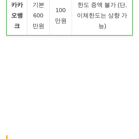
카카
기본
한도 증액 불가 (단,
100
오뱅
600
이체한도는 상향 가
만원
크
만원
능)