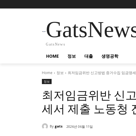
GatsNew
GatsNews
HOME
정보
대출
생명공학
Home
정보
최저임금위반 신고방법 증거수집 임금명세서
정보
최저임금위반 신고
세서 제출 노동청 
By
gats
2026년 06월 11일