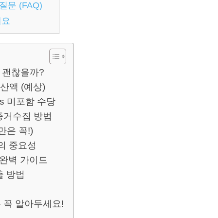
문 (FAQ)
세요
은 괜찮을까?
산액 (예상)
s 미포함 수당
증거수집 방법
은 꼭!)
의 중요성
 완벽 가이드
출 방법
 꼭 알아두세요!