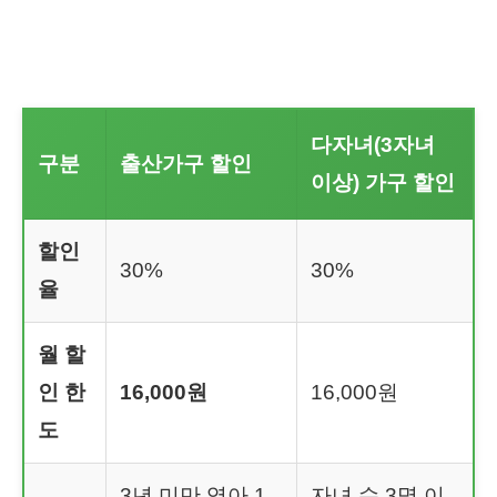
다자녀(3자녀
구분
출산가구 할인
이상) 가구 할인
할인
30%
30%
율
월 할
인 한
16,000원
16,000원
도
3년 미만 영아 1
자녀 수 3명 이