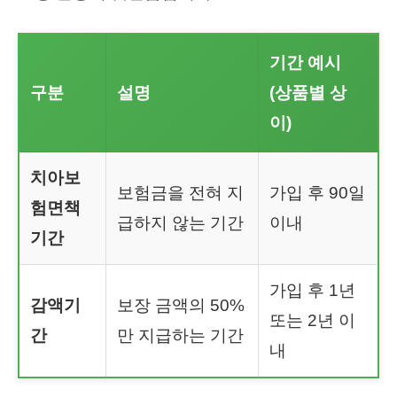
기간 예시
구분
설명
(상품별 상
이)
치아보
보험금을 전혀 지
가입 후 90일
험면책
급하지 않는 기간
이내
기간
가입 후 1년
감액기
보장 금액의 50%
또는 2년 이
간
만 지급하는 기간
내