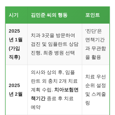
시기
김민준 씨의 행동
포인트
2025
‘진단’은
치과 3곳을 방문하여
년 1월
면책기간
검진 및 임플란트 상담
(가입
과 무관함
진행, 최종 병원 선택
직후)
을 활용
의사와 상의 후, 임플
치료 우선
란트 외 충치 2개 치료
2025
순위 설정
계획 수립.
치아보험면
년 2월
및 스케줄
책기간
종료 후 치료
링
예약