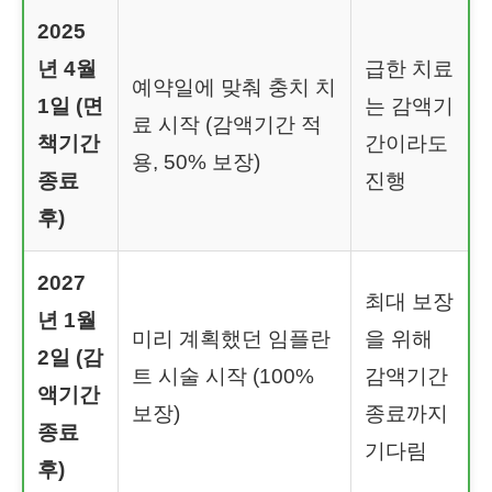
2025
년 4월
급한 치료
예약일에 맞춰 충치 치
1일 (면
는 감액기
료 시작 (감액기간 적
책기간
간이라도
용, 50% 보장)
종료
진행
후)
2027
최대 보장
년 1월
미리 계획했던 임플란
을 위해
2일 (감
트 시술 시작 (100%
감액기간
액기간
보장)
종료까지
종료
기다림
후)